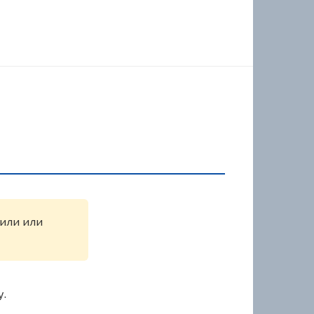
жили или
у.