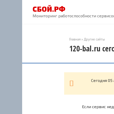
Перейти
СБОЙ.РФ
к
контенту
Мониторинг работоспособности сервисов
Главная
»
Другие сайты
120-bal.ru се
Cегодня 05 
Если сервис нед