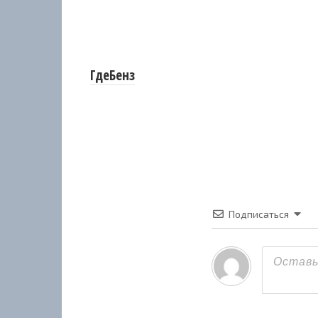
ГдеБенз
Подписаться