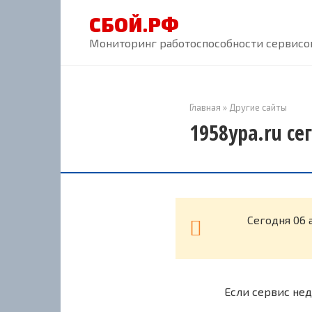
Перейти
СБОЙ.РФ
к
контенту
Мониторинг работоспособности сервисов
Главная
»
Другие сайты
1958ypa.ru се
Cегодня 06 
Если сервис нед