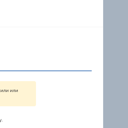
жили или
у.