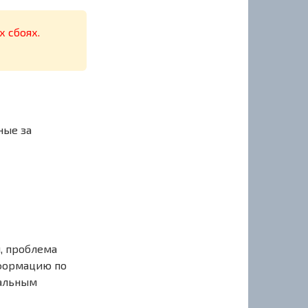
х сбоях.
ные за
, проблема
нформацию по
иальным