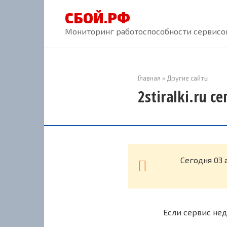
Перейти
СБОЙ.РФ
к
контенту
Мониторинг работоспособности сервисов
Главная
»
Другие сайты
2stiralki.ru с
Cегодня 03 
Если сервис нед