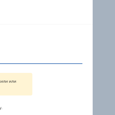
жили или
у.