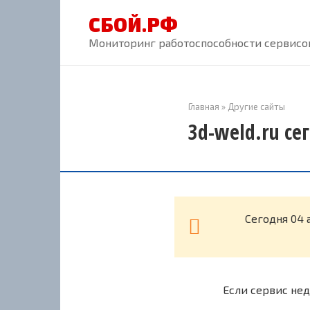
Перейти
СБОЙ.РФ
к
контенту
Мониторинг работоспособности сервисов
Главная
»
Другие сайты
3d-weld.ru се
Cегодня 04 
Если сервис нед