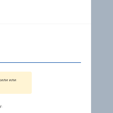
жили или
у.