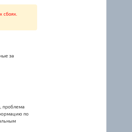
х сбоях.
ные за
, проблема
нформацию по
иальным