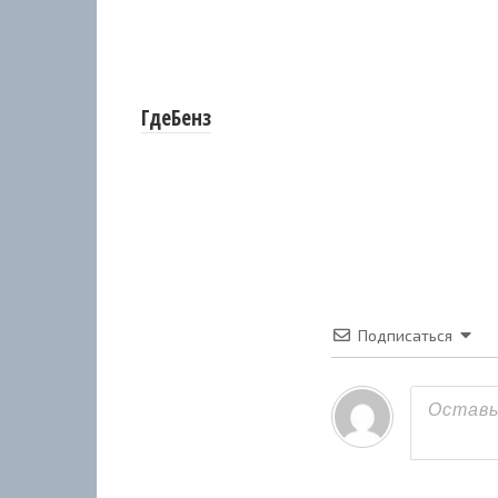
ГдеБенз
Подписаться