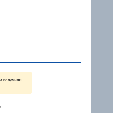
ли получили
у.