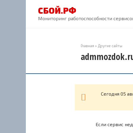
Перейти
СБОЙ.РФ
к
контенту
Мониторинг работоспособности сервисов
Главная
»
Другие сайты
admmozdok.ru
Cегодня 05 а
Если сервис нед