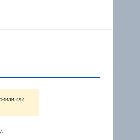
ружили или
у.