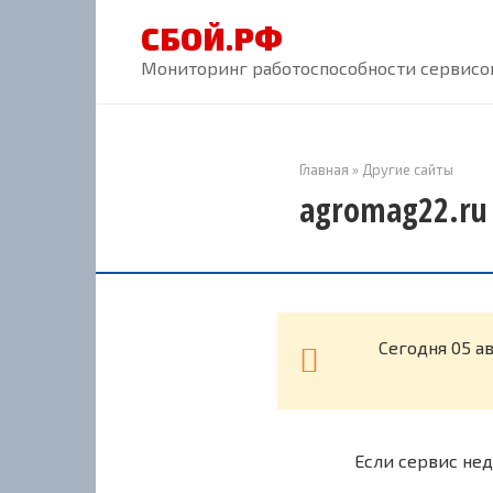
Перейти
СБОЙ.РФ
к
контенту
Мониторинг работоспособности сервисов
Главная
»
Другие сайты
agromag22.ru 
Cегодня 05 а
Если сервис нед