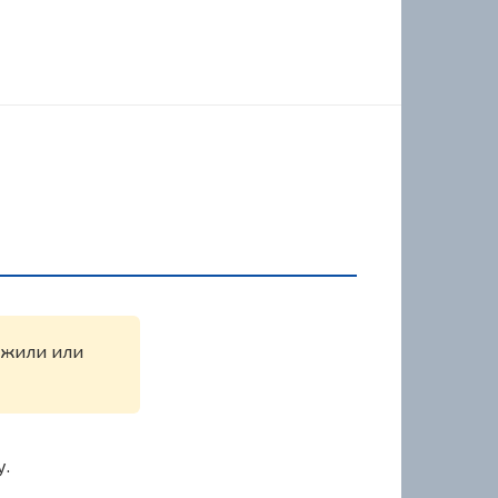
ружили или
у.