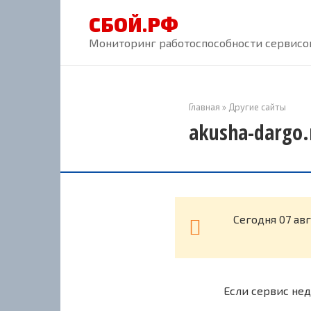
Перейти
СБОЙ.РФ
к
контенту
Мониторинг работоспособности сервисов
Главная
»
Другие сайты
akusha-dargo.
Cегодня 07 ав
Если сервис нед