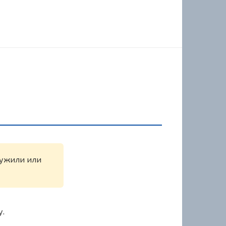
аружили или
у.