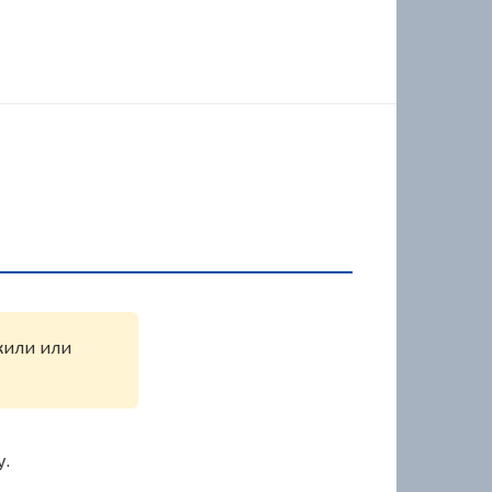
ужили или
у.