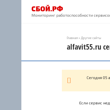
Перейти
СБОЙ.РФ
к
контенту
Мониторинг работоспособности сервисов
Главная
»
Другие сайты
alfavit55.ru 
Cегодня 05 
Если сервис нед