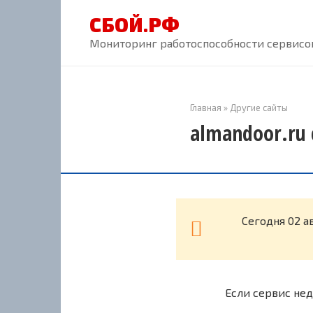
Перейти
СБОЙ.РФ
к
контенту
Мониторинг работоспособности сервисов
Главная
»
Другие сайты
almandoor.ru 
Cегодня 02 а
Если сервис нед