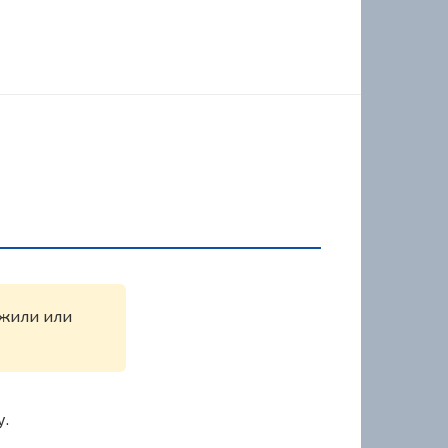
ужили или
у.