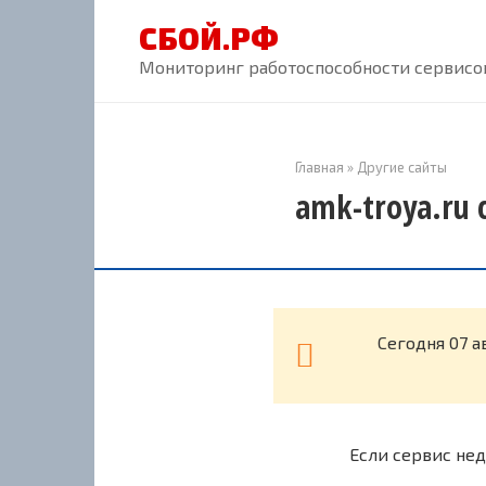
Перейти
СБОЙ.РФ
к
контенту
Мониторинг работоспособности сервисов
Главная
»
Другие сайты
amk-troya.ru 
Cегодня 07 а
Если сервис нед