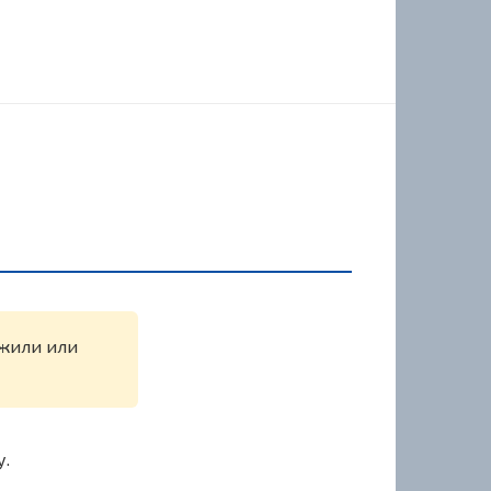
ужили или
у.