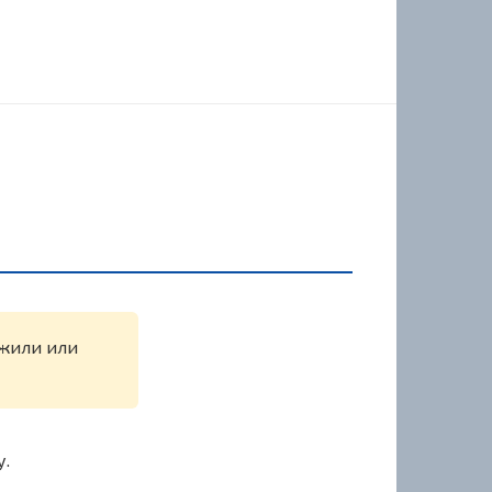
ужили или
у.