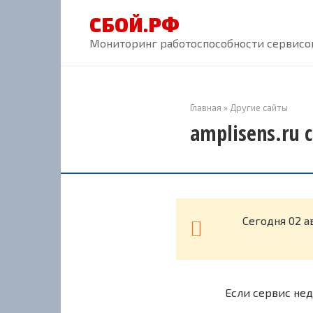
Перейти
СБОЙ.РФ
к
контенту
Мониторинг работоспособности сервисов
Главная
»
Другие сайты
amplisens.ru 
Cегодня 02 а
Если сервис нед