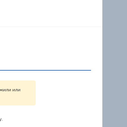
ужили или
у.