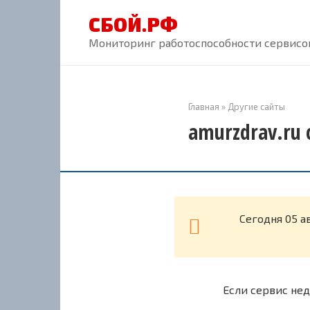
Перейти
СБОЙ.РФ
к
контенту
Мониторинг работоспособности сервисов
Главная
»
Другие сайты
amurzdrav.ru 
Cегодня 05 а
Если сервис нед