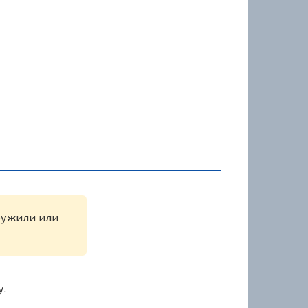
аружили или
у.