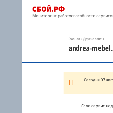
Перейти
СБОЙ.РФ
к
контенту
Мониторинг работоспособности сервисов
Главная
»
Другие сайты
andrea-mebel.
Cегодня 07 авг
Если сервис нед