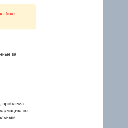
х сбоях.
нные за
, проблема
нформацию по
иальным