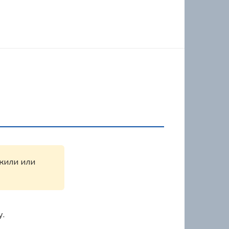
ужили или
у.