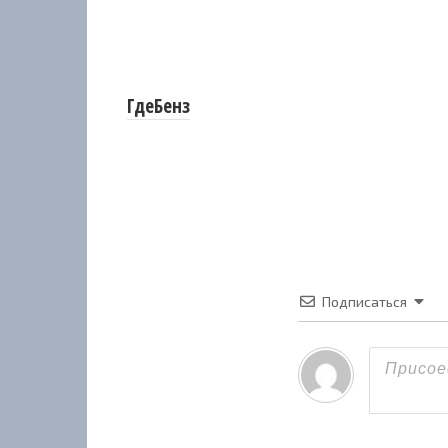
ГдеБенз
Подписаться