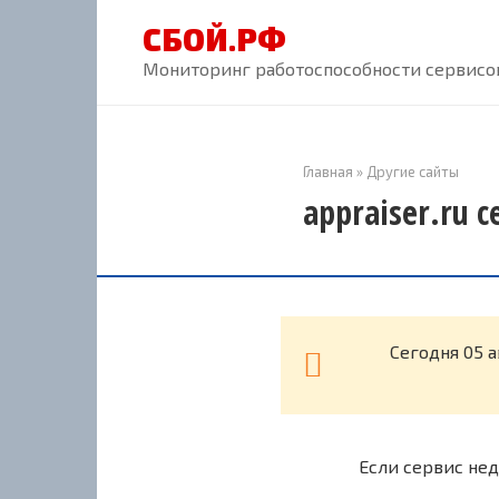
Перейти
СБОЙ.РФ
к
контенту
Мониторинг работоспособности сервисов
Главная
»
Другие сайты
appraiser.ru 
Cегодня 05 а
Если сервис нед