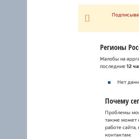
Подписывай
Регионы Рос
Жалобы на appra
последние
12 ч
Нет данн
Почему сег
Проблемы могу
также может 
работе сайта,
контактам: