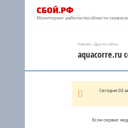
Перейти
СБОЙ.РФ
к
контенту
Мониторинг работоспособности сервисов
Главная
»
Другие сайты
aquacorre.ru 
Cегодня 02 а
Если сервис нед