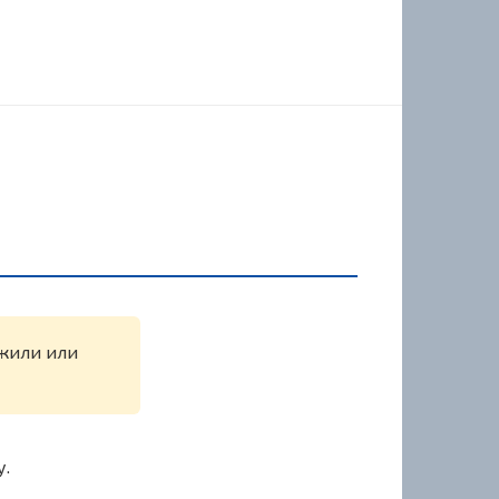
ужили или
у.