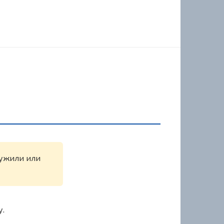
ружили или
у.