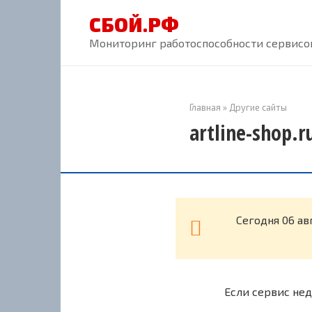
Перейти
СБОЙ.РФ
к
контенту
Мониторинг работоспособности сервисов
Главная
»
Другие сайты
artline-shop.
Cегодня 06 ав
Если сервис нед