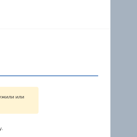
ружили или
у.