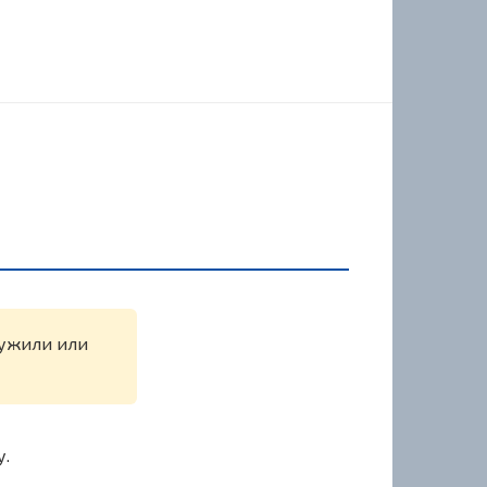
ружили или
у.