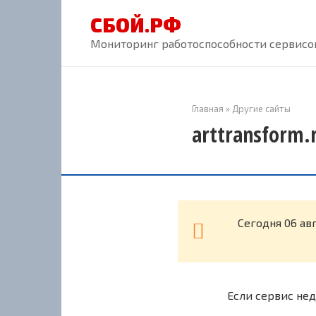
Перейти
СБОЙ.РФ
к
контенту
Мониторинг работоспособности сервисов
Главная
»
Другие сайты
arttransform.
Cегодня 06 ав
Если сервис нед