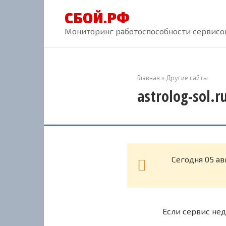
Перейти
СБОЙ.РФ
к
контенту
Мониторинг работоспособности сервисов
Главная
»
Другие сайты
astrolog-sol.
Cегодня 05 ав
Если сервис нед