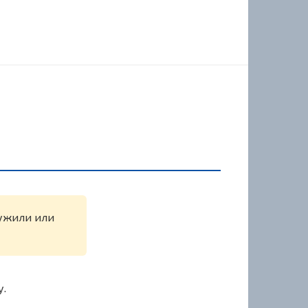
ружили или
у.