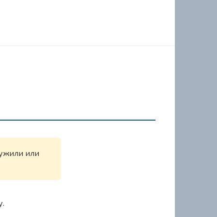
ружили или
у.