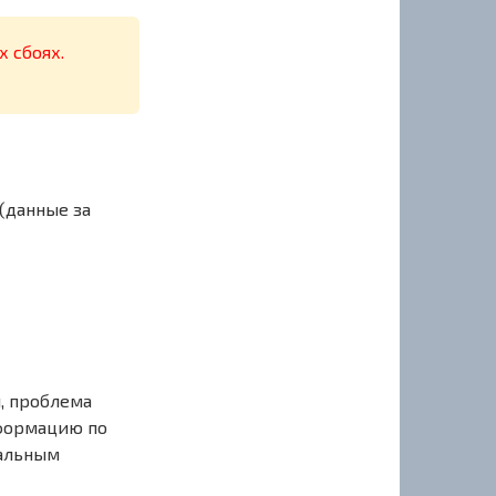
х сбоях.
(данные за
, проблема
нформацию по
иальным