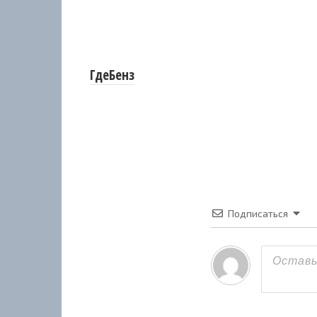
ГдеБенз
Подписаться