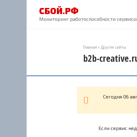
Перейти
СБОЙ.РФ
к
контенту
Мониторинг работоспособности сервисов
Главная
»
Другие сайты
b2b-creative.
Cегодня 06 ав
Если сервис нед