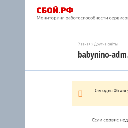
Перейти
СБОЙ.РФ
к
контенту
Мониторинг работоспособности сервисов
Главная
»
Другие сайты
babynino-adm.
Cегодня 06 авг
Если сервис нед