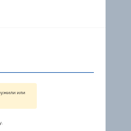
аружили или
у.