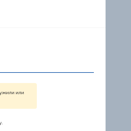
аружили или
у.