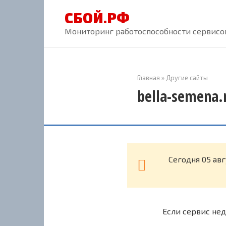
Перейти
СБОЙ.РФ
к
контенту
Мониторинг работоспособности сервисов
Главная
»
Другие сайты
bella-semena.
Cегодня 05 ав
Если сервис нед