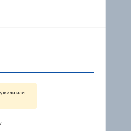
аружили или
у.