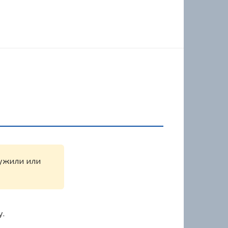
ружили или
у.