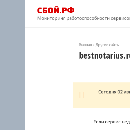
Перейти
СБОЙ.РФ
к
контенту
Мониторинг работоспособности сервисов
Главная
»
Другие сайты
bestnotarius.
Cегодня 02 ав
Если сервис нед