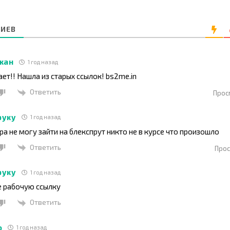
ИЕВ
кан
1 год назад
ет!! Нашла из старых ссылок! bs2me.in
Ответить
Прос
руку
1 год назад
ра не могу зайти на блекспрут никто не в курсе что произошло
Ответить
Прос
руку
1 год назад
е рабочую ссылку
Ответить
о
1 год назад