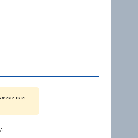
ружили или
у.