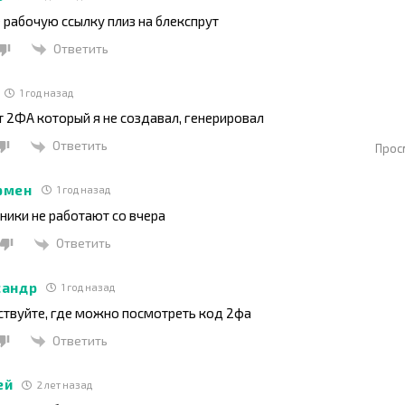
 рабочую ссылку плиз на блекспрут
Ответить
1 год назад
 2ФА который я не создавал, генерировал
Ответить
Прос
рмен
1 год назад
ники не работают со вчера
Ответить
сандр
1 год назад
ствуйте, где можно посмотреть код 2фа
Ответить
ей
2 лет назад