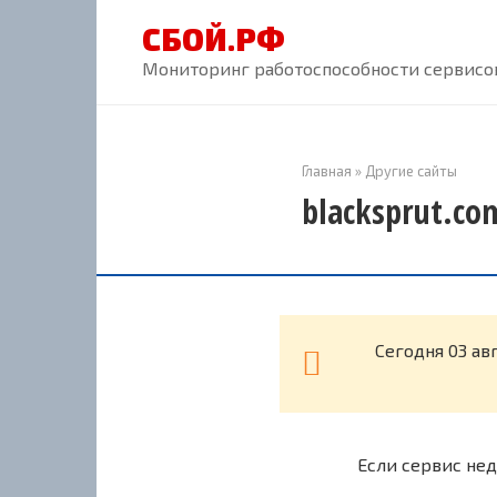
Перейти
СБОЙ.РФ
к
контенту
Мониторинг работоспособности сервисов
Главная
»
Другие сайты
blacksprut.co
Cегодня 03 ав
Если сервис нед