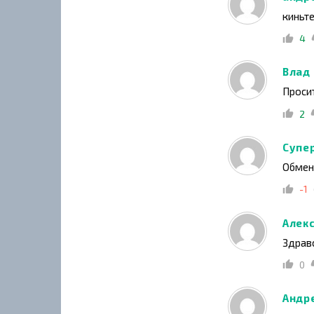
киньте
4
Влад
Просит
2
Супе
Обмен
-1
Алек
Здрав
0
Андр