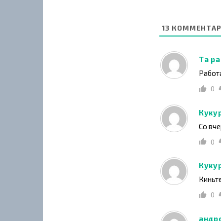
13
КОММЕНТАР
Та ра
Работа
0
Куку
Со вче
0
Куку
Киньт
0
андр