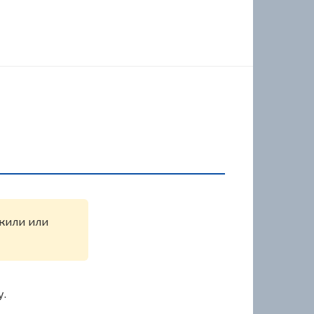
ужили или
у.