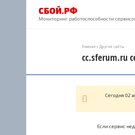
Перейти
СБОЙ.РФ
к
контенту
Мониторинг работоспособности сервисов
Главная
»
Другие сайты
cc.sferum.ru 
Cегодня 02 а
Если сервис нед