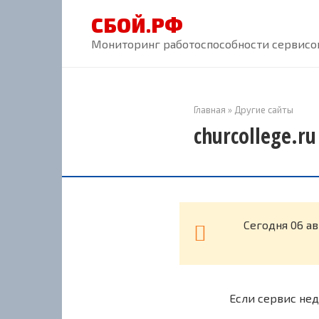
Перейти
СБОЙ.РФ
к
контенту
Мониторинг работоспособности сервисов
Главная
»
Другие сайты
churcollege.r
Cегодня 06 ав
Если сервис нед