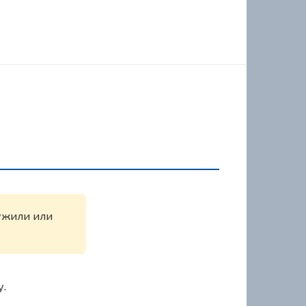
ружили или
у.