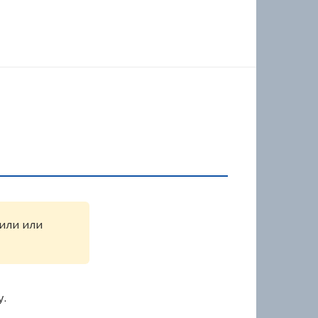
жили или
у.