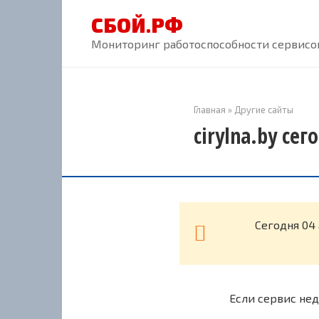
Перейти
СБОЙ.РФ
к
контенту
Мониторинг работоспособности сервисов
Главная
»
Другие сайты
cirylna.by се
Cегодня 04 
Если сервис нед