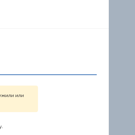
ружили или
у.