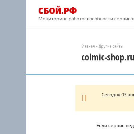
Перейти
СБОЙ.РФ
к
контенту
Мониторинг работоспособности сервисов
Главная
»
Другие сайты
colmic-shop.r
Cегодня 03 ав
Если сервис нед