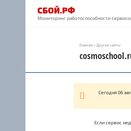
Перейти
СБОЙ.РФ
к
контенту
Мониторинг работоспособности сервисов
Главная
»
Другие сайты
cosmoschool.r
Cегодня 06 ав
Если сервис нед