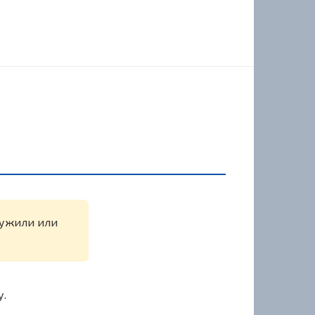
ружили или
у.