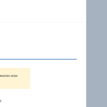
ружили или
у.