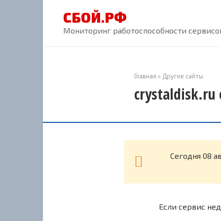
Перейти
СБОЙ.РФ
к
контенту
Мониторинг работоспособности сервисов
Главная
»
Другие сайты
crystaldisk.ru
Cегодня 08 а
Если сервис нед