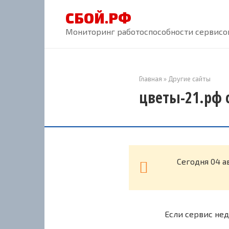
Перейти
СБОЙ.РФ
к
контенту
Мониторинг работоспособности сервисов
Главная
»
Другие сайты
цветы-21.рф 
Cегодня 04 а
Если сервис нед