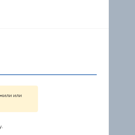
ужили или
у.