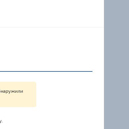
обнаружили
у.