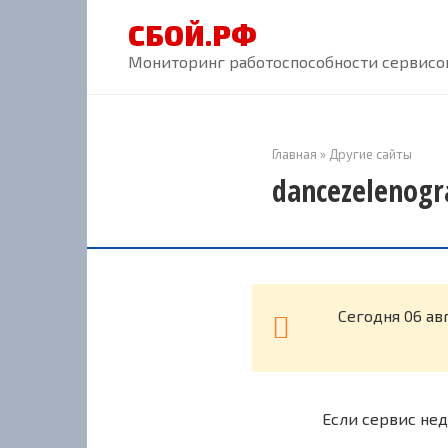
Перейти
СБОЙ.РФ
к
контенту
Мониторинг работоспособности сервисов
Главная
»
Другие сайты
dancezelenogr
Cегодня 06 ав
Если сервис нед