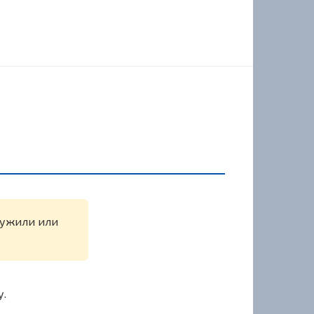
аружили или
у.