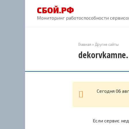
Перейти
СБОЙ.РФ
к
контенту
Мониторинг работоспособности сервисов
Главная
»
Другие сайты
dekorvkamne.
Cегодня 06 ав
Если сервис нед