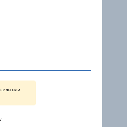
ужили или
у.