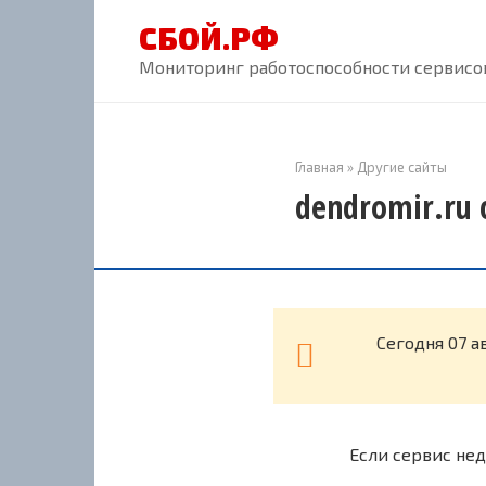
Перейти
СБОЙ.РФ
к
контенту
Мониторинг работоспособности сервисов
Главная
»
Другие сайты
dendromir.ru 
Cегодня 07 а
Если сервис нед