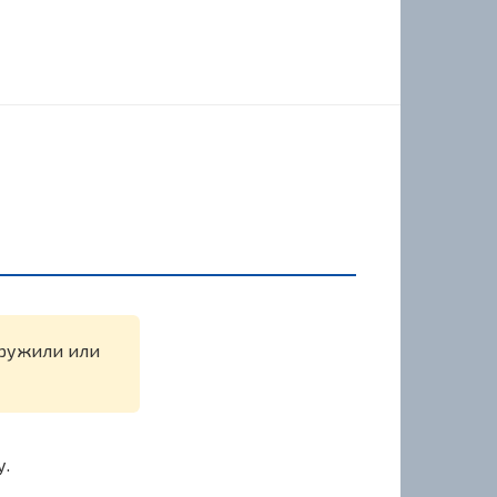
наружили или
у.