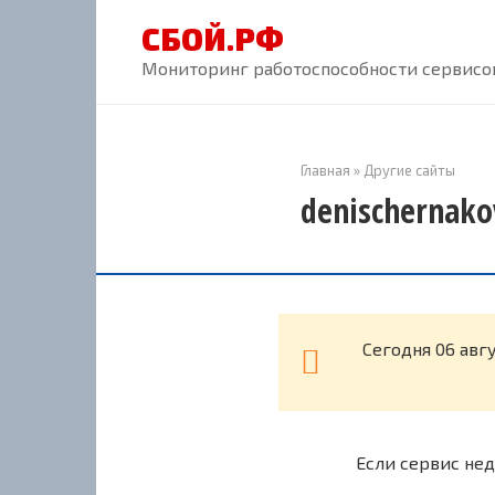
Перейти
СБОЙ.РФ
к
контенту
Мониторинг работоспособности сервисов
Главная
»
Другие сайты
denischernako
Cегодня 06 авг
Если сервис нед