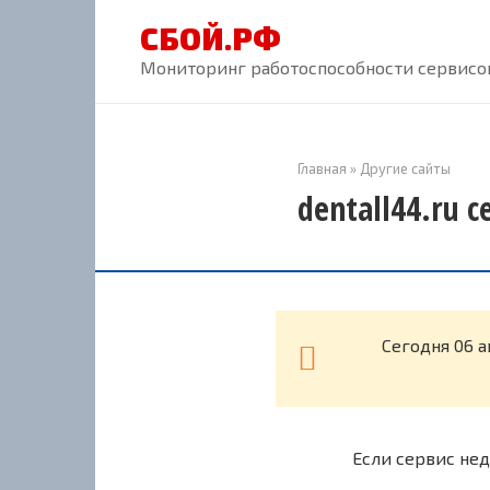
Перейти
СБОЙ.РФ
к
контенту
Мониторинг работоспособности сервисов
Главная
»
Другие сайты
dentall44.ru 
Cегодня 06 а
Если сервис нед