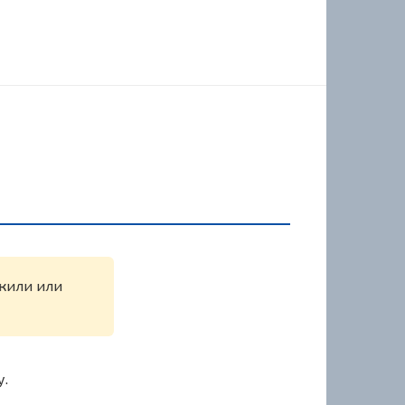
ужили или
у.