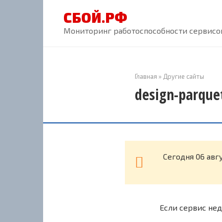
Перейти
СБОЙ.РФ
к
контенту
Мониторинг работоспособности сервисов
Главная
»
Другие сайты
design-parque
Cегодня 06 авг
Если сервис нед