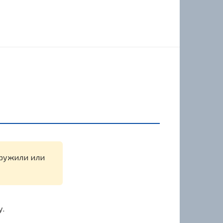
наружили или
у.