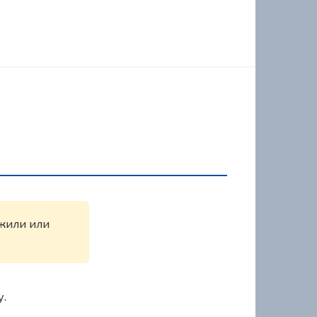
ужили или
у.