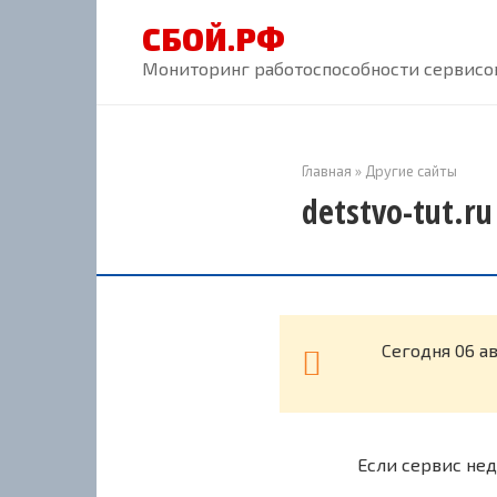
Перейти
СБОЙ.РФ
к
контенту
Мониторинг работоспособности сервисов
Главная
»
Другие сайты
detstvo-tut.r
Cегодня 06 ав
Если сервис нед