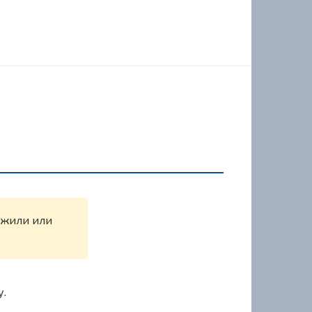
ружили или
у.