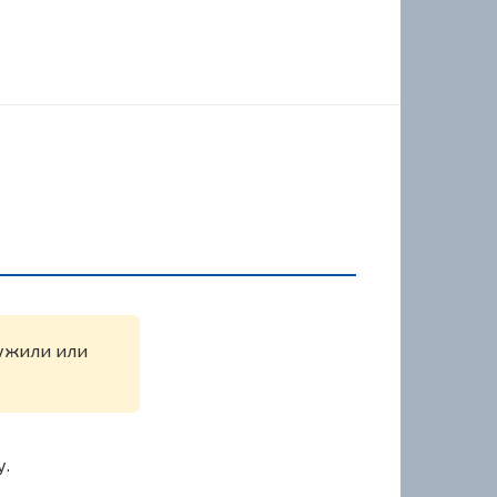
ружили или
у.