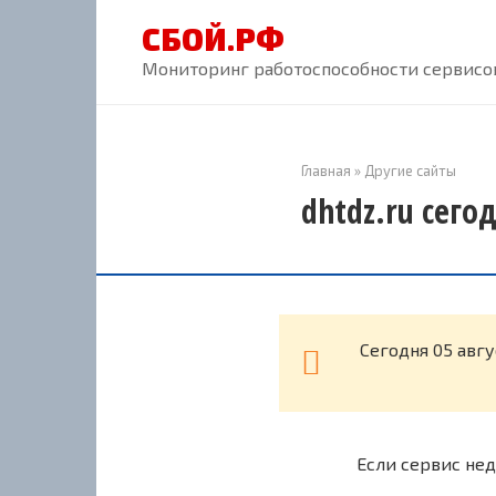
Перейти
СБОЙ.РФ
к
контенту
Мониторинг работоспособности сервисов
Главная
»
Другие сайты
dhtdz.ru сего
Cегодня 05 авгу
Если сервис нед