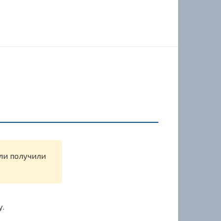
или получили
у.