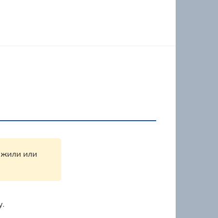
ружили или
у.