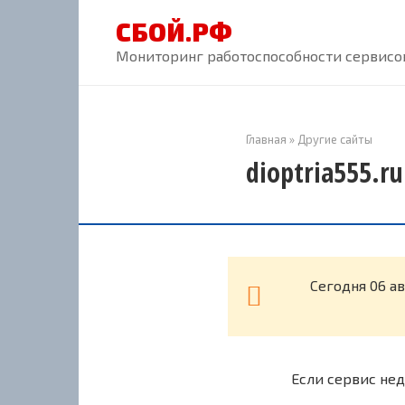
Перейти
СБОЙ.РФ
к
контенту
Мониторинг работоспособности сервисов
Главная
»
Другие сайты
dioptria555.r
Cегодня 06 ав
Если сервис нед