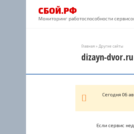
Перейти
СБОЙ.РФ
к
контенту
Мониторинг работоспособности сервисов
Главная
»
Другие сайты
dizayn-dvor.r
Cегодня 06 ав
Если сервис нед