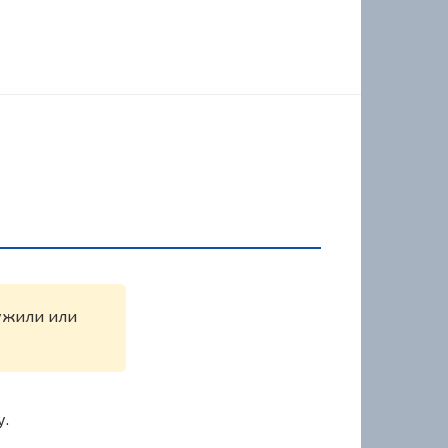
ружили или
у.