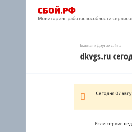
Перейти
СБОЙ.РФ
к
контенту
Мониторинг работоспособности сервисов
Главная
»
Другие сайты
dkvgs.ru сего
Cегодня 07 авг
Если сервис нед