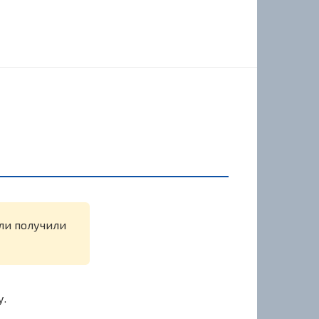
или получили
у.