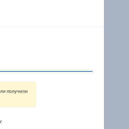
или получили
у.