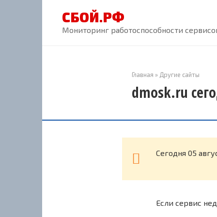
Перейти
СБОЙ.РФ
к
контенту
Мониторинг работоспособности сервисов
Главная
»
Другие сайты
dmosk.ru сего
Cегодня 05 авгу
Если сервис нед