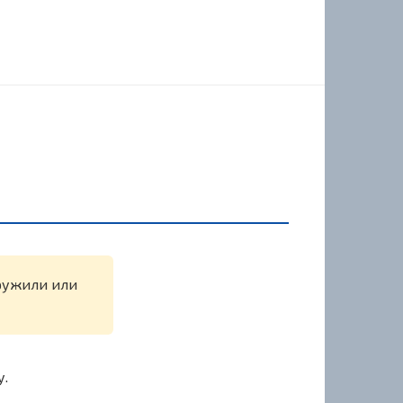
аружили или
у.