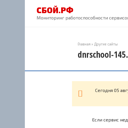
Перейти
СБОЙ.РФ
к
контенту
Мониторинг работоспособности сервисов
Главная
»
Другие сайты
dnrschool-145
Cегодня 05 авг
Если сервис нед