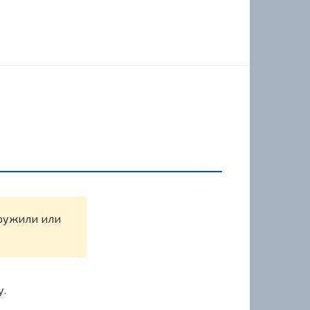
аружили или
у.