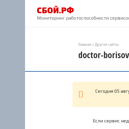
Перейти
СБОЙ.РФ
к
контенту
Мониторинг работоспособности сервисов
Главная
»
Другие сайты
doctor-boriso
Cегодня 05 авг
Если сервис нед