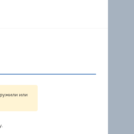
наружили или
у.