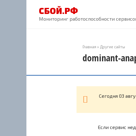
Перейти
СБОЙ.РФ
к
контенту
Мониторинг работоспособности сервисов
Главная
»
Другие сайты
dominant-anap
Cегодня 03 авг
Если сервис нед